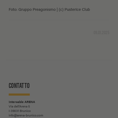
Foto: Gruppo Preagonismo | (c) PusterIce Club
09.01.2025
CONTATTO
Intercable ARENA
Via dell'Arena 5
I-39031 Brunico
info@arena-brunico.com