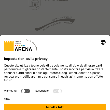
© BRUNICO AKTIV SRL| PARTITA IVA: 00462350216 | CAPITALE
SOCIALE: 100.000,00 €